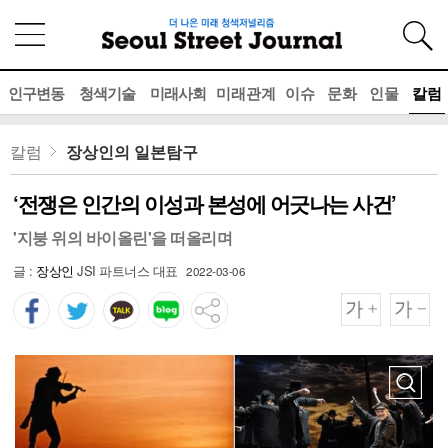
인구변동
청색기술
미래사회
미래관계
이슈
문화
인물
칼럼
칼럼
장상인의 일본탐구
‘전쟁은 인간의 이성과 본성에 어긋나는 사건’
'지붕 위의 바이올린'을 떠올리며
글 :
장상인
JSI 파트너스 대표
2022-03-06