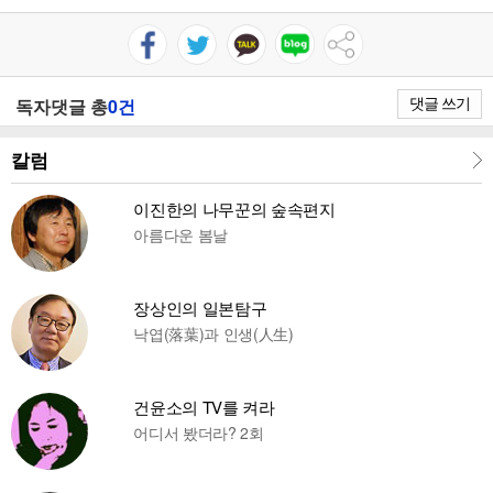
댓글 쓰기
독자댓글 총
0건
칼럼
이진한의 나무꾼의 숲속편지
아름다운 봄날
장상인의 일본탐구
낙엽(落葉)과 인생(人生)
건윤소의 TV를 켜라
어디서 봤더라? 2회