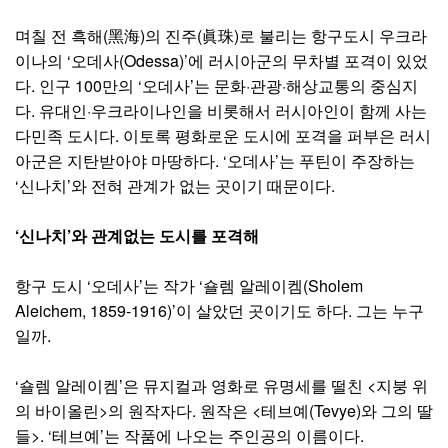
며칠 전 흑해(黑海)의 진주(眞珠)로 불리는 항구도시 우크라
이나의 ‘오데사(Odessa)’에 러시아군의 무차별 포격이 있었
다. 인구 100만의 ‘오데사’는 문화·관광·해상교통의 중심지
다. 유대인·우크라이나인을 비롯해서 러시아인이 함께 사는
다민족 도시다. 이토록 평화로운 도시에 포격을 퍼부은 러시
아군은 지탄받아야 마땅하다. ‘오데사’는 푸틴이 주장하는
‘신나치’와 전혀 관계가 없는 곳이기 때문이다.
‘신나치’와 관계없는 도시를 포격해
항구 도시 ‘오데사’는 작가 ‘숄렘 알레이켐(Sholem
Aleichem, 1859-1916)’이 살았던 곳이기도 하다. 그는 누구
일까.
‘숄렘 알레이켐’은 뮤지컬과 영화로 유명세를 떨친 <지붕 위
의 바이올린>의 원작자다. 원작은 <테브예(Tevye)와 그의 딸
들>. ‘테브예’는 작품에 나오는 주인공의 이름이다.