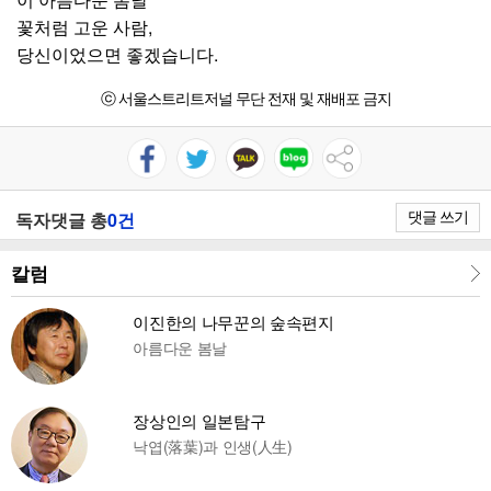
꽃처럼 고운 사람,
당신이었으면 좋겠습니다.
ⓒ 서울스트리트저널 무단 전재 및 재배포 금지
댓글 쓰기
독자댓글 총
0건
칼럼
이진한의 나무꾼의 숲속편지
아름다운 봄날
장상인의 일본탐구
낙엽(落葉)과 인생(人生)